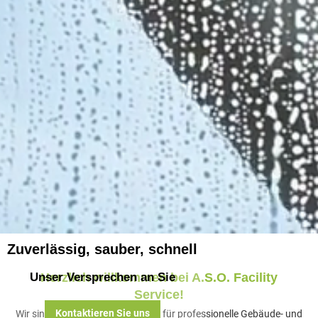
Zuverlässig, sauber, schnell
Unser Versprechen an Sie
Herzlich willkommen bei A.S.O. Facility
Service!
Kontaktieren Sie uns
Wir sind Ihr zuverlässiger Partner für professionelle Gebäude- und